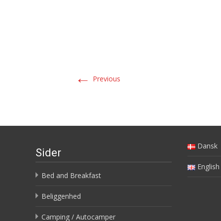
←
Previous
Dansk
Sider
English
Bed and Breakfast
Beliggenhed
Camping / Autocamper