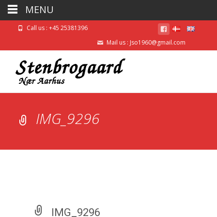
MENU
Call us : +45 25381396
Mail us :
Jso1960@gmail.com
IMG_9296
IMG_9296