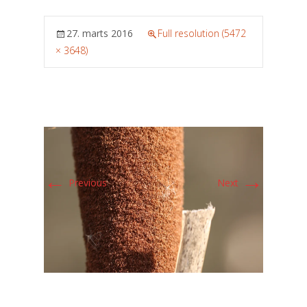
27. marts 2016
Full resolution (5472
× 3648)
←
→
Previous
Next