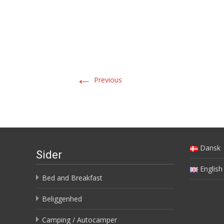
←
Previous
Dansk
Sider
English
Bed and Breakfast
Beliggenhed
Camping / Autocamper